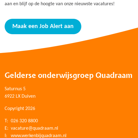
aan en blijf op de hoogte van onze nieuwste vacatures!
Maak een Job Alert aan
Gelderse onderwijsgroep Quadraam
Saturnus 5
6922 LX Duiven
Copyright 2026
T:
026 320 8800
E:
vacature@quadraam.nl
I:
www.werkenbijquadraam.nl