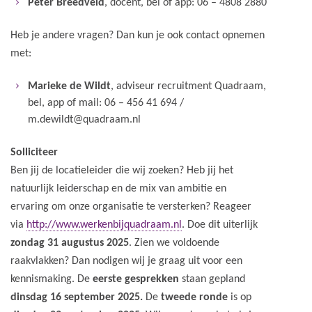
Peter Breedveld
, docent, bel of app: 06 – 4808 2880
Heb je andere vragen? Dan kun je ook contact opnemen
met:
Marieke de Wildt
, adviseur recruitment Quadraam,
bel, app of mail: 06 – 456 41 694 /
m.dewildt@quadraam.nl
Solliciteer
Ben jij de locatieleider die wij zoeken? Heb jij het
natuurlijk leiderschap en de mix van ambitie en
ervaring om onze organisatie te versterken? Reageer
via
http://www.werkenbijquadraam.nl
. Doe dit uiterlijk
zondag 31 augustus 2025
. Zien we voldoende
raakvlakken? Dan nodigen wij je graag uit voor een
kennismaking. De
eerste gesprekken
staan gepland
dinsdag 16 september 2025.
De
tweede ronde
is op