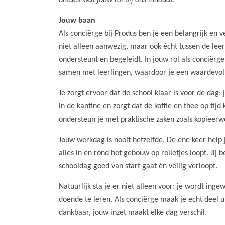
ontdek wat jouw rol bij ons inhoudt!
Jouw baan
Als conciërge bij Produs ben je een belangrijk en v
niet alleen aanwezig, maar ook écht tussen de leer
ondersteunt en begeleidt. In jouw rol als conciërge
samen met leerlingen, waardoor je een waardevoll
Je zorgt ervoor dat de school klaar is voor de dag: 
in de kantine en zorgt dat de koffie en thee op tijd
ondersteun je met praktische zaken zoals kopieerw
Jouw werkdag is nooit hetzelfde. De ene keer help 
alles in en rond het gebouw op rolletjes loopt. Jij 
schooldag goed van start gaat én veilig verloopt.
Natuurlijk sta je er niet alleen voor: je wordt inge
doende te leren. Als conciërge maak je echt deel ui
dankbaar, jouw inzet maakt elke dag verschil.