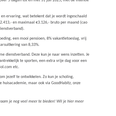
 over 5 dagen tot en met 31 juli 2025
,
met de intentie
s en ervaring, wat betekent dat je wordt ingeschaald
€2.413,- en maximaal €3.126,- bruto per maand (cao
dienstverband).
oeding, een mooi pensioen, 8% vakantietoeslag, vrij
aarsuitkering van 8,33%.
ime dienstverband. Deze kun je naar wens inzetten. Je
ntrekkelijk te sporten, een extra vrije dag voor een
ol.com etc.
 jezelf te ontwikkelen. Zo kun je scholing,
ze huisacademie, maar ook via GoodHabitz, onze
am je nog veel meer te bieden! Wil je hier meer