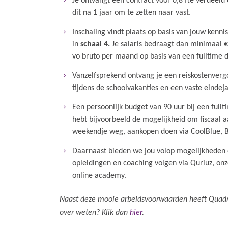
Je ontvangt een contract voor 0,8 fte verdeeld
dit na 1 jaar om te zetten naar vast.
Inschaling vindt plaats op basis van jouw kenni
in
schaal 4.
Je salaris bedraagt dan minimaal 
vo bruto per maand op basis van een fulltime 
Vanzelfsprekend ontvang je een reiskostenverg
tijdens de schoolvakanties en een vaste eindej
Een persoonlijk budget van 90 uur bij een fullt
hebt bijvoorbeeld de mogelijkheid om fiscaal aa
weekendje weg, aankopen doen via CoolBlue, B
Daarnaast bieden we jou volop mogelijkheden om
opleidingen en coaching volgen via Quriuz, on
online academy.
Naast deze mooie arbeidsvoorwaarden heeft Quadra
over weten? Klik dan
hier
.