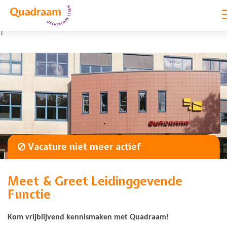
|
Vacature niet meer actief
Meet & Greet Leidinggevende
Functie
Kom vrijblijvend kennismaken met Quadraam!