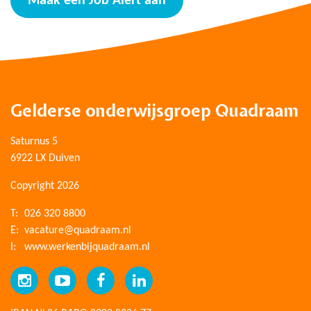
Maak een Job Alert aan
Gelderse onderwijsgroep Quadraam
Saturnus 5
6922 LX Duiven
Copyright 2026
T:
026 320 8800
E:
vacature@quadraam.nl
I:
www.werkenbijquadraam.nl