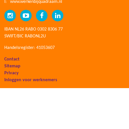
I:
www.werkenbijquadraam.nl
IBAN NL26 RABO 0302 8306 77
SWIFT/BIC RABONL2U
Handelsregister: 41053607
Contact
Sitemap
Privacy
Inloggen voor werknemers