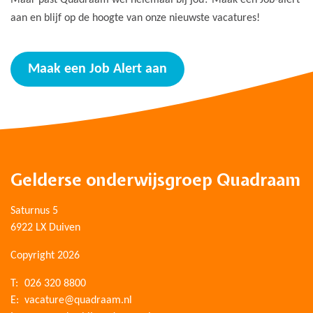
Maar past Quadraam wel helemaal bij jou? Maak een Job-alert
aan en blijf op de hoogte van onze nieuwste vacatures!
Maak een Job Alert aan
Gelderse onderwijsgroep Quadraam
Saturnus 5
6922 LX Duiven
Copyright 2026
T:
026 320 8800
E:
vacature@quadraam.nl