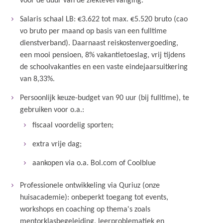
voor de duur van de ziektevervanging.
Salaris schaal LB: €3.622 tot max. €5.520 bruto (cao
vo bruto per maand op basis van een fulltime
dienstverband). Daarnaast reiskostenvergoeding,
een mooi pensioen, 8% vakantietoeslag, vrij tijdens
de schoolvakanties en een vaste eindejaarsuitkering
van 8,33%.
Persoonlijk keuze-budget van 90 uur (bij fulltime), te
gebruiken voor o.a.:
fiscaal voordelig sporten;
extra vrije dag;
aankopen via o.a. Bol.com of Coolblue
Professionele ontwikkeling via Quriuz (onze
huisacademie): onbeperkt toegang tot events,
workshops en coaching op thema's zoals
mentorklasbegeleiding, leerproblematiek en