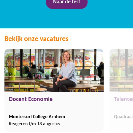
Naar de test
Bekijk onze vacatures
Docent Economie
Talente
Montessori College Arnhem
Quadraa
Reageren t/m 18 augustus
-